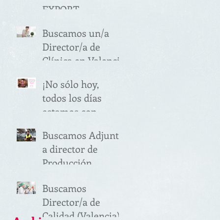
EXPORT
MANAGER
Buscamos un/a
SECTOR
Director/a de
ALIMENTACIÓN
Clínica en Valencia
(VALENCIA)
¡No sólo hoy,
todos los días
estamos con
vosotras!
Buscamos Adjunto
a director de
Producción
(Valencia)
Buscamos
Director/a de
Calidad (Valencia)