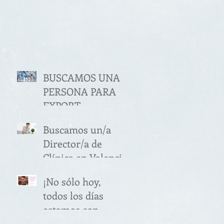
BUSCAMOS UNA
PERSONA PARA
EXPORT
MANAGER
Buscamos un/a
SECTOR
Director/a de
ALIMENTACIÓN
Clínica en Valencia
(VALENCIA)
¡No sólo hoy,
todos los días
estamos con
vosotras!