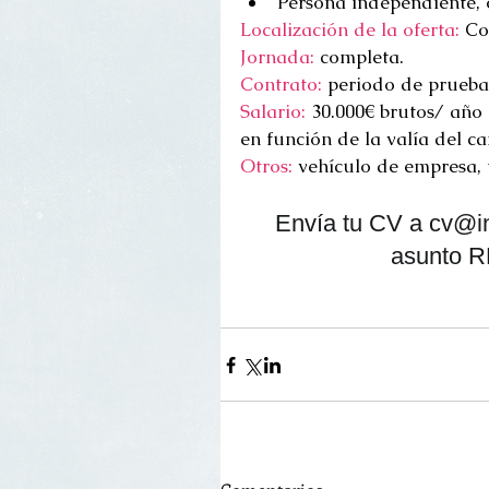
Persona independiente, 
Localización de la oferta: 
Co
Jornada:
 completa.
Contrato:
 periodo de prueba
Salario: 
30.000€ brutos/ año (
en función de la valía del c
Otros:
 vehículo de empresa, 
 Envía tu CV a cv@inmalopezseleccion.com indicando en el 
asunto 