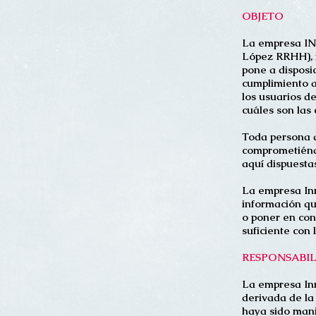
OBJETO
La empresa I
López RRHH), 
pone a disposi
cumplimiento a
los usuarios d
cuáles son las
Toda persona q
comprometiéndo
aquí dispuestas
La empresa Inm
información qu
o poner en con
suficiente con 
RESPONSABI
La empresa In
derivada de la
haya sido mani