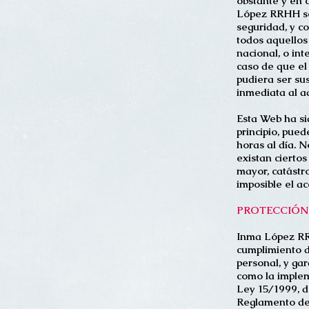
obstante y en c
López RRHH se 
seguridad, y c
todos aquellos
nacional, o int
caso de que el
pudiera ser sus
inmediata al a
Esta Web ha si
principio, pued
horas al día. 
existan cierto
mayor, catástr
imposible el ac
PROTECCIÓN
Inma López RR
cumplimiento d
personal, y gar
como la implem
Ley 15/1999, d
Reglamento de