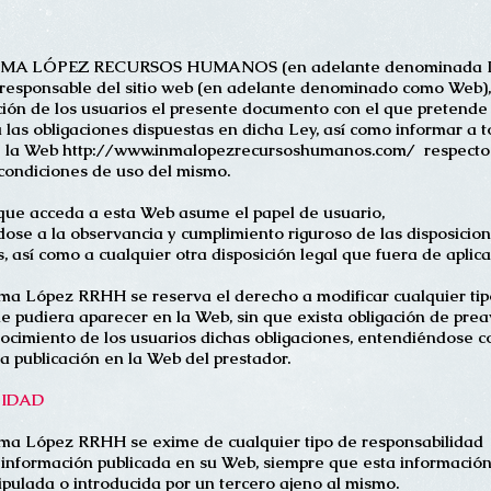
NMA LÓPEZ RECURSOS HUMANOS (en adelante denominada 
responsable del sitio web (en adelante denominado como Web),
ción de los usuarios el presente documento con el que pretende
 las obligaciones dispuestas en dicha Ley, así como informar a 
e la Web
http://www.inmalopezrecursoshumanos.com/
respecto
 condiciones de uso del mismo.
ue acceda a esta Web asume el papel de usuario,
se a la observancia y cumplimiento riguroso de las disposicio
, así como a cualquier otra disposición legal que fuera de aplica
a López RRHH se reserva el derecho a modificar cualquier tip
e pudiera aparecer en la Web, sin que exista obligación de prea
ocimiento de los usuarios dichas obligaciones, entendiéndose 
la publicación en la Web del prestador.
LIDAD
ma López RRHH se exime de cualquier tipo de responsabilidad
 información publicada en su Web, siempre que esta informació
pulada o introducida por un tercero ajeno al mismo.