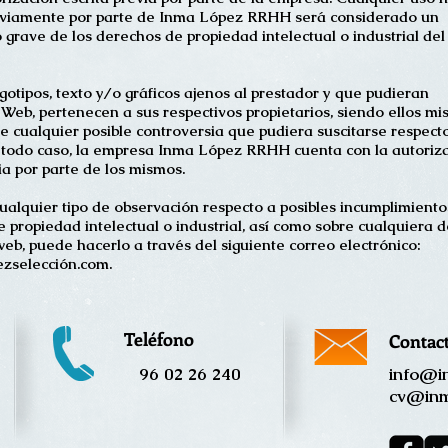
eviamente por parte de Inma López RRHH será considerado un
 grave de los derechos de propiedad intelectual o industrial del
gotipos, texto y/o gráficos ajenos al prestador y que pudieran
 Web, pertenecen a sus respectivos propietarios, siendo ellos m
e cualquier posible controversia que pudiera suscitarse respect
 todo caso, la empresa Inma López RRHH cuenta con la autoriz
ia por parte de los mismos.
cualquier tipo de observación respecto a posibles incumplimiento
 propiedad intelectual o industrial, así como sobre cualquiera d
web, puede hacerlo a través del siguiente correo electrónico:
zselección.com.
Teléfono
Contac
96 02 26 240
inf
o@in
cv@inm