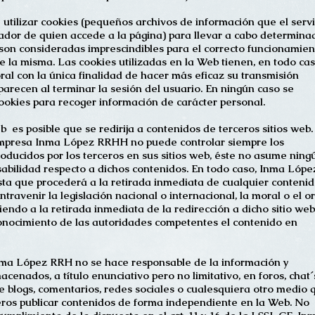
tilizar cookies (pequeños archivos de información que el serv
ador de quien accede a la página) para llevar a cabo determina
son consideradas imprescindibles para el correcto funcionamien
e la misma. Las cookies utilizadas en la Web tienen, en todo cas
ral con la única finalidad de hacer más eficaz su transmisión
parecen al terminar la sesión del usuario. En ningún caso se
cookies para recoger información de carácter personal.
 es posible que se redirija a contenidos de terceros sitios web.
mpresa Inma López RRHH no puede controlar siempre los
roducidos por los terceros en sus sitios web, éste no asume ning
sabilidad respecto a dichos contenidos. En todo caso, Inma Lópe
a que procederá a la retirada inmediata de cualquier conteni
travenir la legislación nacional o internacional, la moral o el o
iendo a la retirada inmediata de la redirección a dicho sitio web
nocimiento de las autoridades competentes el contenido en
ma López RRH no se hace responsable de la información y
cenados, a título enunciativo pero no limitativo, en foros, chat´
 blogs, comentarios, redes sociales o cualesquiera otro medio 
eros publicar contenidos de forma independiente en la Web. No