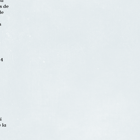
ma
s de
de
n
24
í
 la