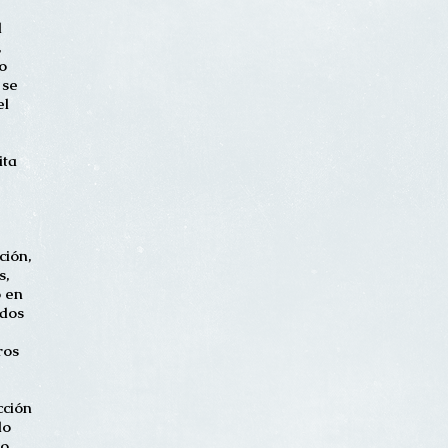
l
,
o
 se
el
ita
ción,
s,
o en
odos
ros
cción
do
no