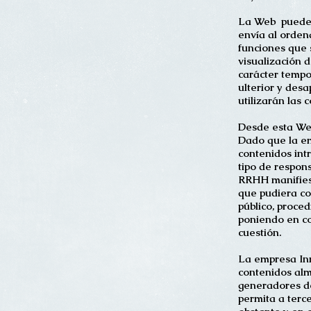
La Web puede u
envía al orden
funciones que 
visualización d
carácter tempo
ulterior y desa
utilizarán las 
Desde esta Web
Dado que la e
contenidos int
tipo de respon
RRHH manifiest
que pudiera con
público, proced
poniendo en co
cuestión.
La empresa In
contenidos alma
generadores de
permita a terc