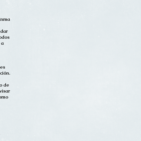
Inma
 dar
todos
 a
nes
ción.
o de
visar
como
n