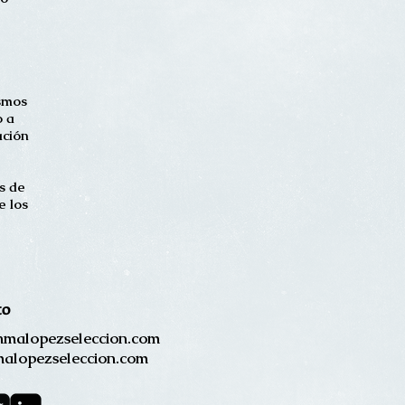
ismos
o a
ación
s de
e los
to
malopezseleccion.com
alopezseleccion.com