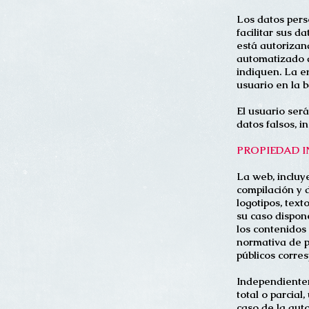
Los datos pers
facilitar sus d
está autoriza
automatizado d
indiquen. La e
usuario en la 
El usuario será
datos falsos, i
PROPIEDAD 
La web, incluye
compilación y 
logotipos, tex
su caso dispon
los contenidos
normativa de pr
públicos corre
Independientem
total o parcial
caso de la aut