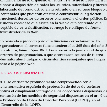
umplimiento de lo dispuesto en el art. 11 y 16 de la LSSI-CE, In
pone a disposición de todos los usuarios, autoridades y fuerza
olaborando de forma activa en la retirada o en su caso bloqueo 
 contenidos que pudieran afectar o contravenir la legislación
ernacional, derechos de terceros o la moral y el orden público. E
 usuario considere que existe en la Web algún contenido que
ceptible de esta clasificación, se ruega lo notifique de forma
dministrador de la Web.
do revisada y probada para que funcione correctamente. En
e garantizarse el correcto funcionamiento los 365 días del año, 
No obstante, Inma López RRHH no descarta la posibilidad de que
s errores de programación, o que acontezcan causas de fuerza
ofes naturales, huelgas, o circunstancias semejantes que hagan
ceso a la página web.
 DE DATOS PERSONALES
HH se encuentra profundamente comprometido con el
e la normativa española de protección de datos de carácter
antiza el cumplimiento íntegro de las obligaciones dispuestas, as
entación de las medidas de seguridad dispuestas en el art. 9 de
e Protección de Datos de Carácter Personal (LOPD) y en el
 Desarrollo de la LOPD.