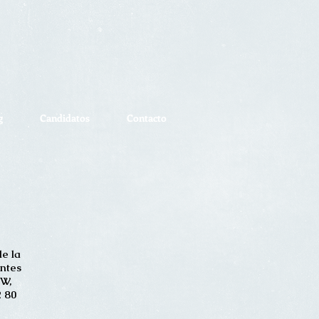
g
Candidatos
Contacto
de la
entes
W,
2 80