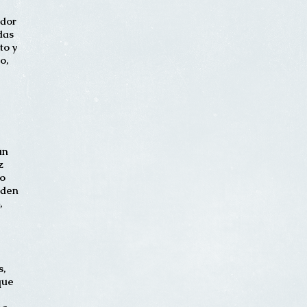
idor
das
to y
o,
ún
z
do
rden
,
s,
que