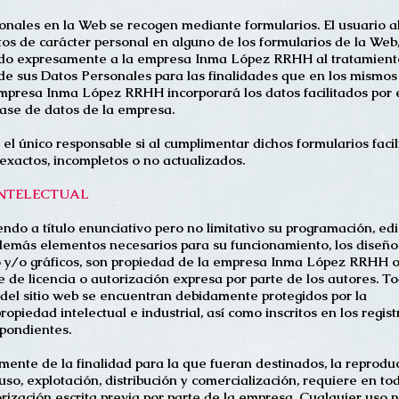
onales en la Web se recogen mediante formularios. El usuario a
atos de carácter personal en alguno de los formularios de la Web
ndo expresamente a la empresa Inma López RRHH al tratamient
e sus Datos Personales para las finalidades que en los mismos
mpresa Inma López RRHH incorporará los datos facilitados por 
base de datos de la empresa.
 el único responsable si al cumplimentar dichos formularios facil
nexactos, incompletos o no actualizados.
INTELECTUAL
ndo a título enunciativo pero no limitativo su programación, edi
demás elementos necesarios para su funcionamiento, los diseño
to y/o gráficos, son propiedad de la empresa Inma López RRHH 
e de licencia o autorización expresa por parte de los autores. T
 del sitio web se encuentran debidamente protegidos por la
opiedad intelectual e industrial, así como inscritos en los regist
spondientes.
ente de la finalidad para la que fueran destinados, la reprodu
, uso, explotación, distribución y comercialización, requiere en to
orización escrita previa por parte de la empresa. Cualquier uso 