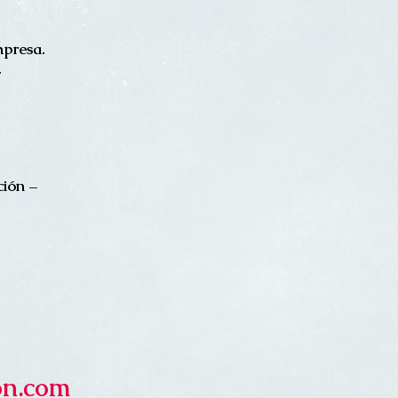
mpresa.
.
ción –
on.com