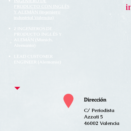
INGENIERO DE
i
PRODUCTO CON INGLÉS
Y ALEMÁN (ingeniero
industrial Valencia)
2 INGENIEROS DE
PRODUCTO INGLÉS Y
ALEMÁN (Munich,
Alemania)
LEAD CUSTOMER
ENGINEER (Alemania)
Dirección
C/ Periodista
Azzati 5
46002 Valencia