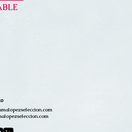
TABLE
to
malopezseleccion.com
alopezseleccion.com