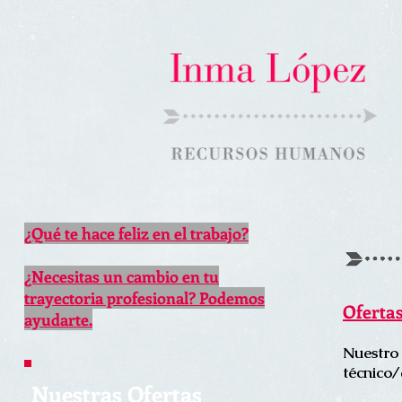
¿Qué te hace feliz en el trabajo?
¿Necesitas un cambio en tu
trayectoria profesional? Podemos
Oferta
ayudarte.
Nuestro 
técnico/
Nuestras Ofertas