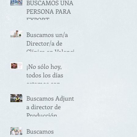
BUSCAMOS UNA
PERSONA PARA
EXPORT
MANAGER
Buscamos un/a
SECTOR
Director/a de
ALIMENTACIÓN
Clínica en Valencia
(VALENCIA)
¡No sólo hoy,
todos los días
estamos con
vosotras!
Buscamos Adjunto
a director de
Producción
(Valencia)
Buscamos