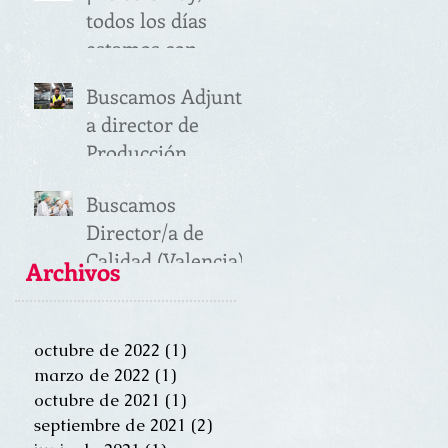
todos los días
estamos con
vosotras!
Buscamos Adjunto
a director de
Producción
(Valencia)
Buscamos
Director/a de
Calidad (Valencia)
Archivos
octubre de 2022
(1)
1 entrada
marzo de 2022
(1)
1 entrada
octubre de 2021
(1)
1 entrada
septiembre de 2021
(2)
2 entradas