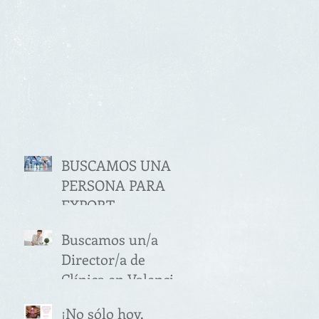
BUSCAMOS UNA
PERSONA PARA
EXPORT
MANAGER
Buscamos un/a
SECTOR
Director/a de
ALIMENTACIÓN
Clínica en Valencia
(VALENCIA)
¡No sólo hoy,