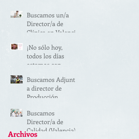
MANAGER
Buscamos un/a
SECTOR
Director/a de
ALIMENTACIÓN
Clínica en Valencia
(VALENCIA)
¡No sólo hoy,
todos los días
estamos con
vosotras!
Buscamos Adjunto
a director de
Producción
(Valencia)
Buscamos
Director/a de
Calidad (Valencia)
Archivos