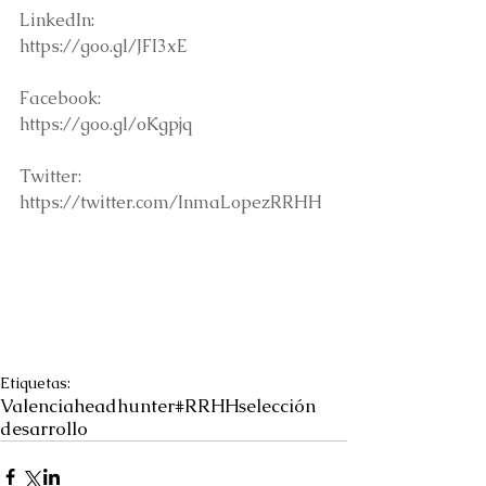
LinkedIn:
https://goo.gl/JFI3xE
Facebook:
https://goo.gl/oKgpjq
Twitter:
https://twitter.com/InmaLopezRRHH
Etiquetas:
Valencia
headhunter
#RRHH
selección
desarrollo